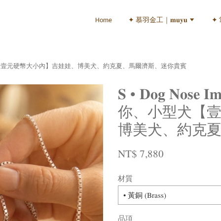
Home
✦ 慕羽金工｜𝐦𝐮𝐲𝐮
✦
 • 1:1 狗鼻紋｜迷你、小型犬【壹元硬幣大小內】吉娃娃、博美犬、約克夏、馬爾濟斯、迷你貴賓
𝐒 • 𝐃𝐨𝐠 𝐍𝐨𝐬
你、小型犬【
博美犬、約克
NT$ 7,880
材質
品項