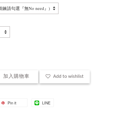
加入購物車
Add to wishlist
Pin it
LINE