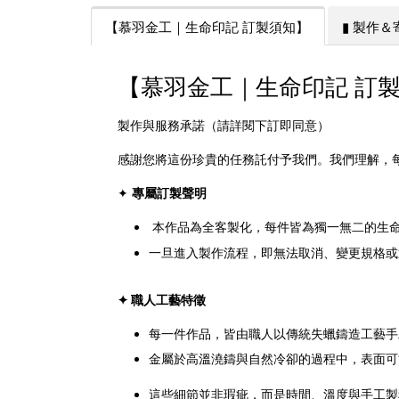
【慕羽金工｜生命印記 訂製須知】
▮ 製作
【慕羽金工｜生命印記 訂
製作與服務承諾（請詳閱下訂即同意）
感謝您將這份珍貴的任務託付予我們。我們理解，
✦
專屬訂製聲明
本作品為全客製化，每件皆為獨一無二的生
一旦進入製作流程，即無法取消、變更規格或
✦ 職人工藝特徵
每一件作品，皆由職人以傳統失蠟鑄造工藝手
金屬於高溫澆鑄與自然冷卻的過程中，表面可
這些細節並非瑕疵，而是時間、溫度與手工製