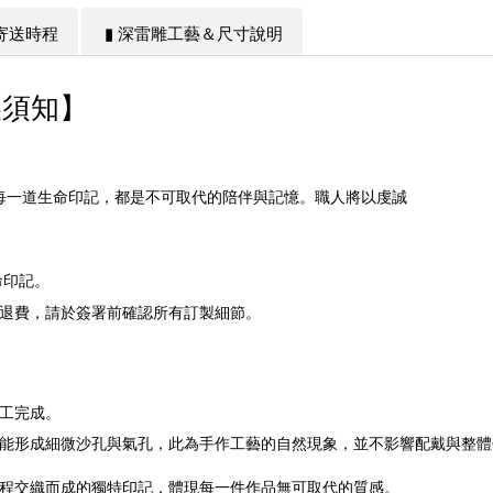
＆寄送時程
▮ 深雷雕工藝＆尺寸說明
製須知】
每一道生命印記，都是不可取代的陪伴與記憶。職人將以虔誠
命印記。
退費，請於簽署前確認所有訂製細節。
工完成。
能形成細微沙孔與氣孔，此為手作工藝的自然現象，並不影響配戴與整體
程交織而成的獨特印記，體現每一件作品無可取代的質感。