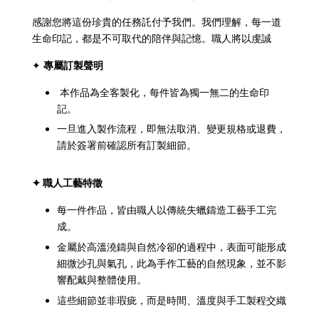
感謝您將這份珍貴的任務託付予我們。我們理解，每一道
生命印記，都是不可取代的陪伴與記憶。職人將以虔誠
✦
專屬訂製聲明
本作品為全客製化，每件皆為獨一無二的生命印
記。
一旦進入製作流程，即無法取消、變更規格或退費，
請於簽署前確認所有訂製細節。
✦ 職人工藝特徵
每一件作品，皆由職人以傳統失蠟鑄造工藝手工完
成。
金屬於高溫澆鑄與自然冷卻的過程中，表面可能形成
細微沙孔與氣孔，此為手作工藝的自然現象，並不影
響配戴與整體使用。
這些細節並非瑕疵，而是時間、溫度與手工製程交織